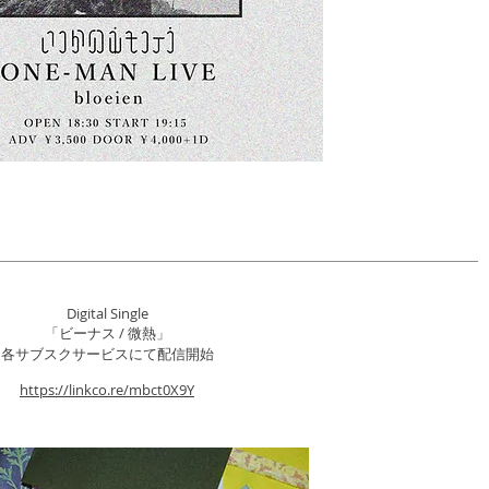
Digital Single
「ビーナス / 微熱」
​各サブスクサービスにて配信開始
https://linkco.re/mbct0X9Y