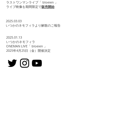
ラストワンマンライブ「 bloeien 」
ライブ映像を期間限定で
販売開始
2025.03
.03
いつかのネモフィラより解散のご報告
2025.01
.13
いつかのネモフィラ
ONEMAN LIVE「 bloeien 」
​2025年4月25日（金）開催決定